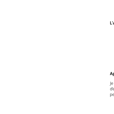
L'
A
Je
d’
pe